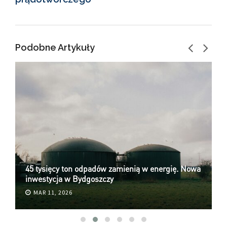
Podobne Artykuły
45 tysięcy ton odpadów zamienią w energię. Nowa
inwestycja w Bydgoszczy
J
MAR 11, 2026