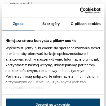
Przekazane przez Państwa dane osobowe będą przetwarzane
Zgoda
Szczegóły
O plikach cookies
przez Współadministratorów Filmowy Warsztat Piotr Kupiec, ul.
Bochenka 10/100, 30-693 Kraków NIP 817-214-15-06 oraz Adrian Rec
prowadzącym działalność gospodarczą pod firmą: Good Content, z
Niniejsza strona korzysta z plików cookie
siedzibą w Krakowie (30-898), ul. Zalipki 16, NIP: 8842476291 łącznie
Wykorzystujemy pliki cookie do spersonalizowania treści
Fabryki w Polsce w celach związanych z udzieleniem odpowiedzi na
i reklam, aby oferować funkcje społecznościowe i
Państwa komentarz.
Więcej informacji
.
analizować ruch w naszej witrynie. Informacje o tym, jak
korzystasz z naszej witryny, udostępniamy partnerom
społecznościowym, reklamowym i analitycznym.
Partnerzy mogą połączyć te informacje z innymi danymi
otrzymanymi od Ciebie lub uzyskanymi podczas
korzystania z ich usług.
REKLAMA
Zezwól na wszystkie