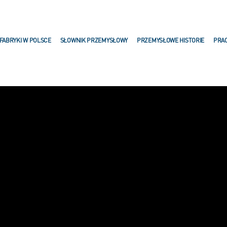
FABRYKI W POLSCE
SŁOWNIK PRZEMYSŁOWY
PRZEMYSŁOWE HISTORIE
PRA