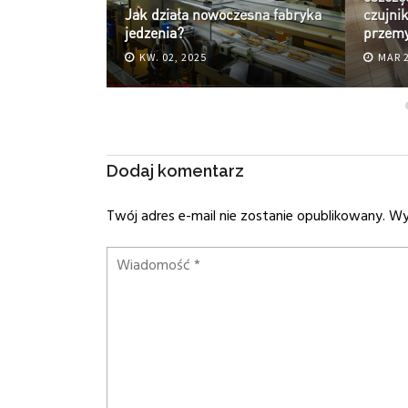
ostanie
Jak działa nowoczesna fabryka
czujni
jedzenia?
przemy
KW. 02, 2025
MAR 2
Dodaj komentarz
Twój adres e-mail nie zostanie opublikowany.
Wym