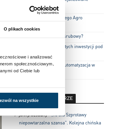
Centrum Dronów
Pierwszy etap Gdańskiego Agro
Terminalu ukończony
O plikach cookies
Jak działa kompresor śrubowy?
BSH i 600 milionów złotych inwestycji pod
z
Rzeszowem
ołecznościowe i analizować
h
artnerom społecznościowym,
h
Lepsza fabryka, czyli automatyzacja w
anymi od Ciebie lub
chłodni
OSTATNIE KOMENTARZE
ezwól na wszystkie
johnyrozsadny
-
„To dla Szprotawy
niepowtarzalna szansa”. Kolejna chińska