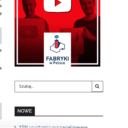
a
y
e
a
NOWE
AGH uruchamia wyspecjalizowane