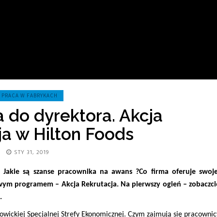
PRACA W FABRYKACH
 do dyrektora. Akcja
ja w Hilton Foods
STY 31, 2019
 Jakie są szanse pracownika na awans ?Co firma oferuje swoje
wym programem – Akcja Rekrutacja. Na pierwszy ogień – zobaczci
.
towickiej Specjalnej Strefy Ekonomicznej. Czym zajmują się pracownic