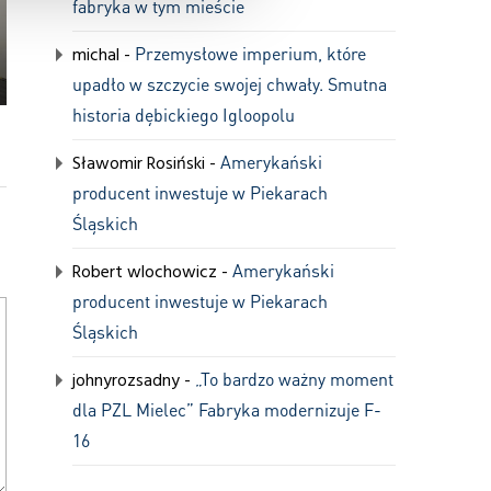
fabryka w tym mieście
Stellantis uruchomi nową linię
Jak powstaje „Kropla
w Tychach?
Beskidu”?[VIDEO]
michal
-
Przemysłowe imperium, które
MAR 25, 2024
MAR 24, 2024
upadło w szczycie swojej chwały. Smutna
historia dębickiego Igloopolu
Sławomir Rosiński
-
Amerykański
producent inwestuje w Piekarach
Śląskich
Robert wlochowicz
-
Amerykański
producent inwestuje w Piekarach
Śląskich
johnyrozsadny
-
„To bardzo ważny moment
dla PZL Mielec” Fabryka modernizuje F-
16