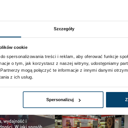
OWICKA SPECJALNA STREFA EKONOMICZNA
PRZEMYSŁ SPOŻYWCZY
Szczegóły
Następny
 plików cookie
ła
2 mld zł na inwestycje Tauronu. Część 
do spersonalizowania treści i reklam, aby oferować funkcje sp
dowa
nich dotyczy instalacji w nowych zakładac
ormacje o tym, jak korzystasz z naszej witryny, udostępniamy p
produkcyjnyc
Partnerzy mogą połączyć te informacje z innymi danymi otrzym
nia z ich usług.
Spersonalizuj
Z
a, wydajność i
dności. W jaki sposób