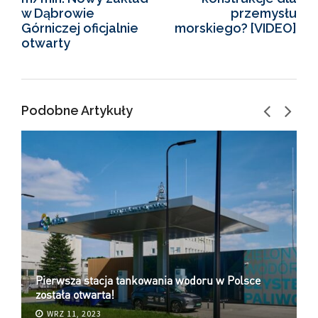
w Dąbrowie
przemysłu
Górniczej oficjalnie
morskiego? [VIDEO]
otwarty
Podobne Artykuły
Pierwsza stacja tankowania wodoru w Polsce
#
została otwarta!
r
WRZ 11, 2023