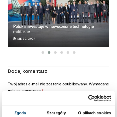
Polska inwestuje w nowoczesne technologie
P
militarne
z
SIE 20, 2024
Dodaj komentarz
Twój adres e-mail nie zostanie opublikowany.
Wymagane
pola są oznaczone
*
Zgoda
Szczegóły
O plikach cookies