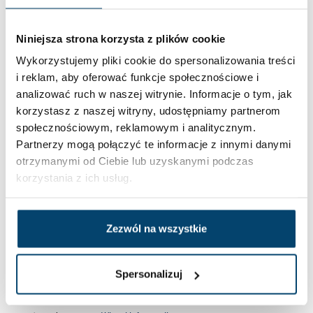
Niniejsza strona korzysta z plików cookie
Wykorzystujemy pliki cookie do spersonalizowania treści
i reklam, aby oferować funkcje społecznościowe i
analizować ruch w naszej witrynie. Informacje o tym, jak
korzystasz z naszej witryny, udostępniamy partnerom
społecznościowym, reklamowym i analitycznym.
Partnerzy mogą połączyć te informacje z innymi danymi
otrzymanymi od Ciebie lub uzyskanymi podczas
korzystania z ich usług.
Przekazane przez Państwa dane osobowe będą przetwarzane
przez Współadministratorów Filmowy Warsztat Piotr Kupiec, ul.
Zezwól na wszystkie
Bochenka 10/100, 30-693 Kraków NIP 817-214-15-06 oraz Adrian Rec
prowadzącym działalność gospodarczą pod firmą: Good Content, z
Spersonalizuj
siedzibą w Krakowie (30-898), ul. Zalipki 16, NIP: 8842476291 łącznie
Fabryki w Polsce w celach związanych z udzieleniem odpowiedzi na