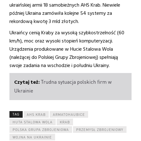
ukraińskiej armii 18 samobieżnych AHS Krab. Niewiele
później Ukraina zamówiła kolejne 54 systemy za
rekordową kwotę 3 mld złotych.
Ukraińcy cenią Kraby za wysoką szybkostrzelność (60
km/h), moc oraz wysoki stopień komputeryzacji.
Urządzenia produkowane w Hucie Stalowa Wola
(należącej do Polskiej Grupy Zbrojeniowej) spełniają
swoje zadania na wschodzie i południu Ukrainy.
Trudna sytuacja polskich firm w
Ukrainie
TAG
AHS KRAB
ARMATOHAUBICE
HUTA STALOWA WOLA
KRAB
POLSKA GRUPA ZBROJENIOWA
PRZEMYSŁ ZBROJENIOWY
WOJNA NA UKRAINIE