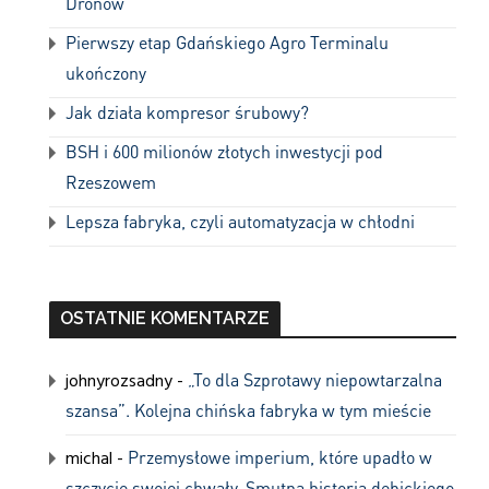
Dronów
Pierwszy etap Gdańskiego Agro Terminalu
ukończony
Jak działa kompresor śrubowy?
BSH i 600 milionów złotych inwestycji pod
Rzeszowem
Lepsza fabryka, czyli automatyzacja w chłodni
OSTATNIE KOMENTARZE
johnyrozsadny
-
„To dla Szprotawy niepowtarzalna
szansa”. Kolejna chińska fabryka w tym mieście
michal
-
Przemysłowe imperium, które upadło w
szczycie swojej chwały. Smutna historia dębickiego