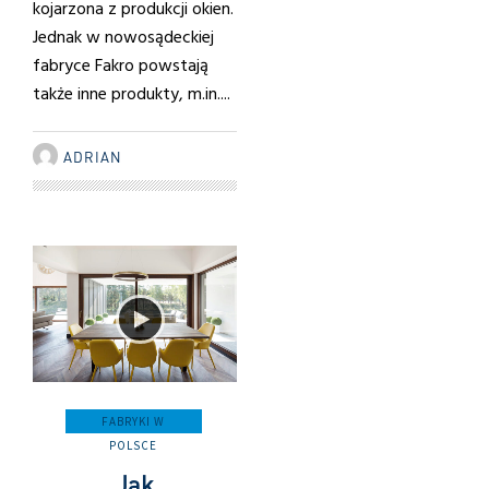
kojarzona z produkcji okien.
Jednak w nowosądeckiej
fabryce Fakro powstają
także inne produkty, m.in....
ADRIAN
FABRYKI W
POLSCE
Jak