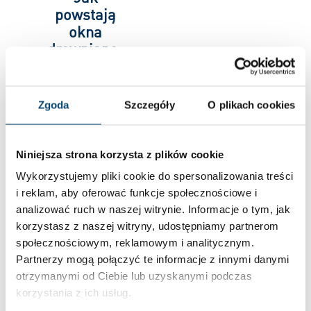
powstają
okna
drewniano-
aluminiowe?
[VIDEO]
Zobaczcie
Zgoda
Szczegóły
O plikach cookies
fabrykę
FAKRO
Niniejsza strona korzysta z plików cookie
Firma FAKRO z Nowego
Wykorzystujemy pliki cookie do spersonalizowania treści
Sącza to jeden z tych
i reklam, aby oferować funkcje społecznościowe i
producentów, który
analizować ruch w naszej witrynie. Informacje o tym, jak
reklamuje solidność polskiej
korzystasz z naszej witryny, udostępniamy partnerom
marki. Dlatego okna z
społecznościowym, reklamowym i analitycznym.
Sądecczyzny sprzedają się
Partnerzy mogą połączyć te informacje z innymi danymi
w pięćdziesięciu krajach na
otrzymanymi od Ciebie lub uzyskanymi podczas
całym świecie. Aby...
korzystania z ich usług.