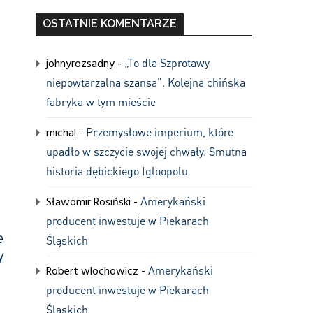
OSTATNIE KOMENTARZE
johnyrozsadny
-
„To dla Szprotawy
niepowtarzalna szansa”. Kolejna chińska
fabryka w tym mieście
michal
-
Przemysłowe imperium, które
upadło w szczycie swojej chwały. Smutna
historia dębickiego Igloopolu
Sławomir Rosiński
-
Amerykański
producent inwestuje w Piekarach
e
Śląskich
y
Robert wlochowicz
-
Amerykański
producent inwestuje w Piekarach
Śląskich