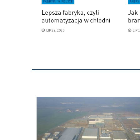
FABRYKI W POLSCE
FABRY
mpresor
Lepsza fabryka, czyli
Jak 
automatyzacja w chłodni
bra
LIP 29, 2026
LIP 