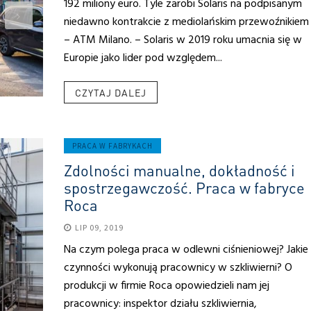
192 miliony euro. Tyle zarobi Solaris na podpisanym
niedawno kontrakcie z mediolańskim przewoźnikiem
– ATM Milano. – Solaris w 2019 roku umacnia się w
Europie jako lider pod względem...
CZYTAJ DALEJ
PRACA W FABRYKACH
Zdolności manualne, dokładność i
spostrzegawczość. Praca w fabryce
Roca
LIP 09, 2019
Na czym polega praca w odlewni ciśnieniowej? Jakie
czynności wykonują pracownicy w szkliwierni? O
produkcji w firmie Roca opowiedzieli nam jej
pracownicy: inspektor działu szkliwiernia,