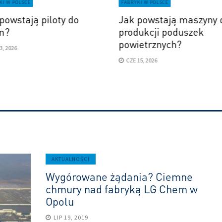
KI W POLSCE
FABRYKI W POLSCE
powstają piloty do
Jak powstają maszyny 
m?
produkcji poduszek
powietrznych?
13, 2026
CZE 15, 2026
AKTUALNOŚCI
Wygórowane żądania? Ciemne
chmury nad fabryką LG Chem w
Opolu
LIP 19, 2019