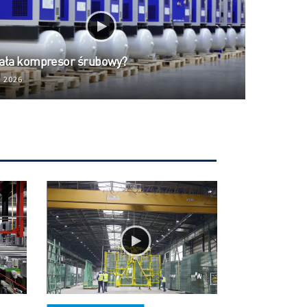
iała kompresor śrubowy?
, 2026