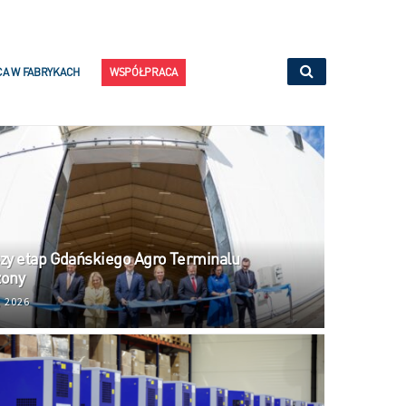
CA W FABRYKACH
WSPÓŁPRACA
zy etap Gdańskiego Agro Terminalu
zony
, 2026