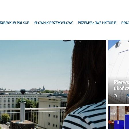
FABRYKI W POLSCE
SŁOWNIK PRZEMYSŁOWY
PRZEMYSŁOWE HISTORIE
PRA
Pierws
ukońc
SIE 04