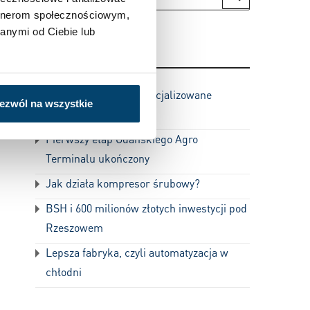
artnerom społecznościowym,
anymi od Ciebie lub
NOWE
ą
AGH uruchamia wyspecjalizowane
ezwól na wszystkie
Centrum Dronów
Pierwszy etap Gdańskiego Agro
Terminalu ukończony
Jak działa kompresor śrubowy?
BSH i 600 milionów złotych inwestycji pod
Rzeszowem
Lepsza fabryka, czyli automatyzacja w
chłodni