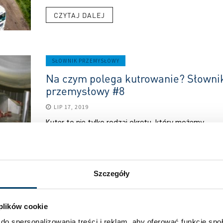
CZYTAJ DALEJ
SŁOWNIK PRZEMYSŁOWY
Na czym polega kutrowanie? Słowni
przemysłowy #8
LIP 17, 2019
Kuter to nie tylko rodzaj okrętu, który możemy
spotkać na morzach. Misa obrotowa i zestaw noży
wirujących to najważniejsze elementy kutra –
urządzenia wykorzystywanego w przemyśle
mięsnym. Do...
Szczegóły
CZYTAJ DALEJ
 plików cookie
do spersonalizowania treści i reklam, aby oferować funkcje sp