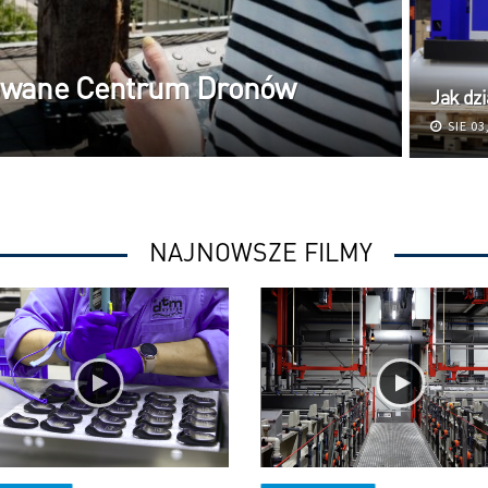
zowane Centrum Dronów
Jak dz
SIE 03
NAJNOWSZE FILMY