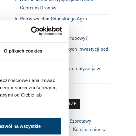
Centrum Dronów
Pierwszy etap Gdańskiego Agro
Terminalu ukończony
Jak działa kompresor śrubowy?
BSH i 600 milionów złotych inwestycji pod
O plikach cookies
Rzeszowem
Lepsza fabryka, czyli automatyzacja w
chłodni
ołecznościowe i analizować
artnerom społecznościowym,
anymi od Ciebie lub
OSTATNIE KOMENTARZE
johnyrozsadny
-
„To dla Szprotawy
ezwól na wszystkie
niepowtarzalna szansa”. Kolejna chińska