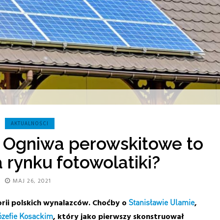
AKTUALNOŚCI
. Ogniwa perowskitowe to
 rynku fotowolatiki?
MAJ 26, 2021
torii polskich wynalazców. Choćby o
Stanisławie Ulamie
,
ózefie Kosackim
, który jako pierwszy skonstruował