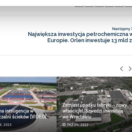
Następny
Największa inwestycja petrochemiczna 
Europie. Orlen inwestuje 13 mld z
Zamiast upadku fabryki – nowy
na inteligencja w
właściciel. Szwedzi inwestują
czalni ścieków [VIDEO]
we Wrocławiu
8, 2023
PAŹ 26, 2023