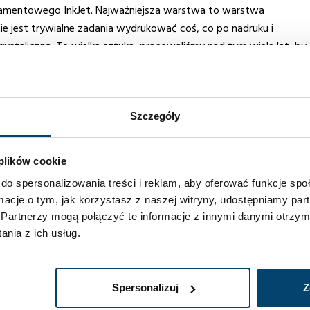
atramentowego InkJet. Najważniejsza warstwa to warstwa
ie jest trywialne zadania wydrukować coś, co po nadruku i
staliczną. To wielka sztuka, pracowaliśmy nad tym wiele lat, by
astosowań przemysłowych – mówiła dla portalu bankier.pl Olga
dą powstawać ogniwa słoneczne na bazie perowskitu. Jednak to
Szczegóły
ść zastosowań tych materiałów jest w zasadzie nieograniczona.
 ale także przy produkcji telefonów komórkowych.
 plików cookie
rzed nimi jeszcze daleka droga do pełnego sukcesu komercyjnego.
do spersonalizowania treści i reklam, aby oferować funkcje sp
jak największej wydajności swojego produktu.
ormacje o tym, jak korzystasz z naszej witryny, udostępniamy p
Partnerzy mogą połączyć te informacje z innymi danymi otrzym
ne? Bruk-Bet Solar zdradza kulisy produkcji
nia z ich usług.
NYCH
OLGA MALINKIEWICZ
PEROWSKITY
Spersonalizuj
Z
GIES
WROCŁAW