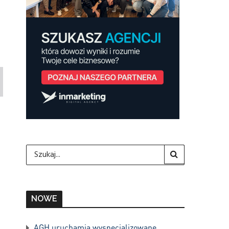
NOWE
AGH uruchamia wyspecjalizowane