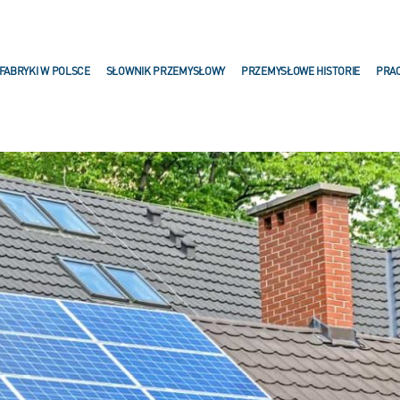
FABRYKI W POLSCE
SŁOWNIK PRZEMYSŁOWY
PRZEMYSŁOWE HISTORIE
PRA