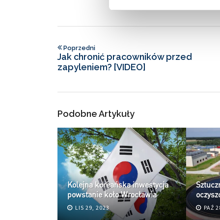
Poprzedni
Jak chronić pracowników przed
zapyleniem? [VIDEO]
Podobne Artykuły
ka za 250
je
Kolejna koreańska inwestycja
Sztucz
le
powstanie koło Wrocławia
oczysz
LIS 29, 2023
PAŹ 2