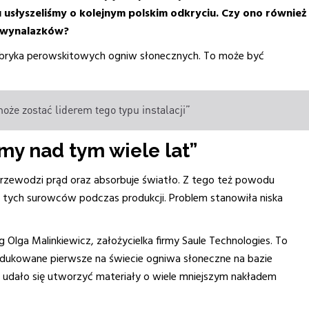
słyszeliśmy o kolejnym polskim odkryciu. Czy ono również
h wynalazków?
bryka perowskitowych ogniw słonecznych. To może być
oże zostać liderem tego typu instalacji”
my nad tym wiele lat”
przewodzi prąd oraz absorbuje światło. Z tego też powodu
a tych surowców podczas produkcji. Problem stanowiła niska
 Olga Malinkiewicz, założycielka firmy Saule Technologies. To
odukowane pierwsze na świecie ogniwa słoneczne na bazie
z udało się utworzyć materiały o wiele mniejszym nakładem