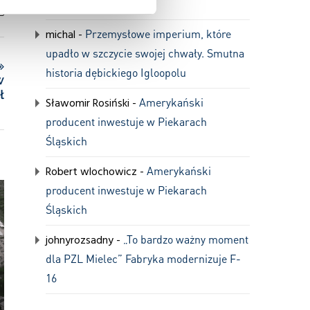
fabryka w tym mieście
michal
-
Przemysłowe imperium, które
upadło w szczycie swojej chwały. Smutna
historia dębickiego Igloopolu
w
ł
Sławomir Rosiński
-
Amerykański
producent inwestuje w Piekarach
Śląskich
Robert wlochowicz
-
Amerykański
producent inwestuje w Piekarach
Śląskich
johnyrozsadny
-
„To bardzo ważny moment
Jak ciekawie opowiadać o
„Nasza działalność w 
dla PZL Mielec” Fabryka modernizuje F-
przemyśle? Posłuchajcie nas
przynosi straty”. Volvo
na konferencji SUR
produkcję i ogłasza na
16
CZE 17, 2023
MAR 17, 2023