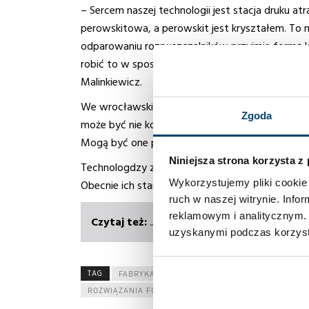
– Sercem naszej technologii jest stacja druku 
perowskitowa, a perowskit jest kryształem. To n
odparowaniu rozpuszczalników przyjmie formę kry
robić to w sposób przewidywalny i zdatny do z
Malinkiewicz.
We wrocławskiej fabryce Saule Technologies bę
Zgoda
może być nie koniec. Według ekspertów możliwo
Mogą być one pomocne choćby w budownictwie,
Niniejsza strona korzysta z
Technologdzy z Saule Technologies wiedzą, że p
Wykorzystujemy pliki cookie 
Obecnie ich starania skupiają się na osiągnięciu 
ruch w naszej witrynie. Inf
reklamowym i analitycznym. 
Jak powstają panele fotowoltaicz
uzyskanymi podczas korzysta
TAG
FABRYKA PEROWSKITOWYCH OGNIW SŁONECZ
ROZWIĄZANIA FOTOWOLTAICZNE
SAULE TECHNOLO